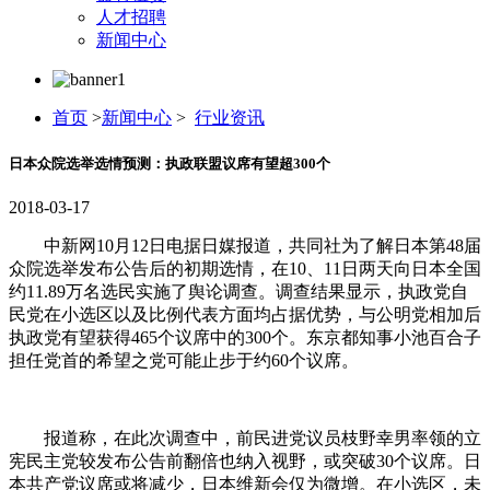
人才招聘
新闻中心
首页
>
新闻中心
>
行业资讯
日本众院选举选情预测：执政联盟议席有望超300个
2018-03-17
中新网10月12日电据日媒报道，共同社为了解日本第48届
众院选举发布公告后的初期选情，在10、11日两天向日本全国
约11.89万名选民实施了舆论调查。调查结果显示，执政党自
民党在小选区以及比例代表方面均占据优势，与公明党相加后
执政党有望获得465个议席中的300个。东京都知事小池百合子
担任党首的希望之党可能止步于约60个议席。
报道称，在此次调查中，前民进党议员枝野幸男率领的立
宪民主党较发布公告前翻倍也纳入视野，或突破30个议席。日
本共产党议席或将减少，日本维新会仅为微增。在小选区，未